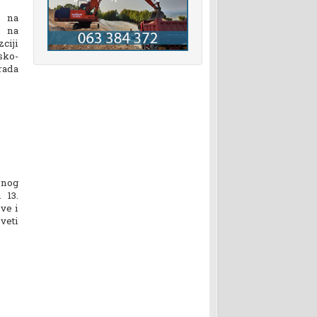
e na
k na
ciji
sko-
rada
lnog
 13.
ve i
veti