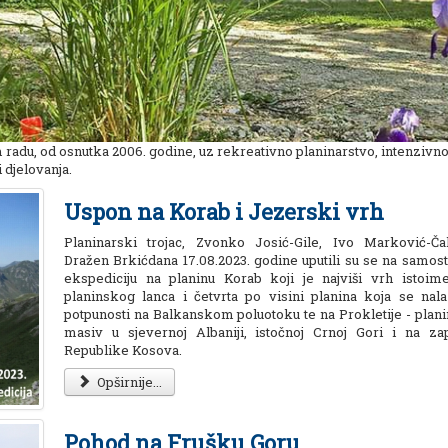
 radu, od osnutka 2006. godine, uz rekreativno planinarstvo, intenzivn
 djelovanja.
Uspon na Korab i Jezerski vrh
Planinarski trojac, Zvonko Josić-Gile, Ivo Marković-Ča
Dražen Brkićdana 17.08.2023. godine uputili su se na samost
ekspediciju na planinu Korab koji je najviši vrh istoim
planinskog lanca i četvrta po visini planina koja se nala
potpunosti na Balkanskom poluotoku te na Prokletije - plani
masiv u sjevernoj Albaniji, istočnoj Crnoj Gori i na za
Republike Kosova.
Opširnije...
Pohod na Frušku Goru