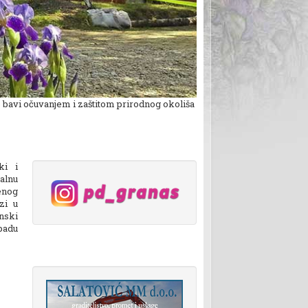
o bavi očuvanjem i zaštitom prirodnog okoliša
ki i
alnu
enog
zi u
nski
padu