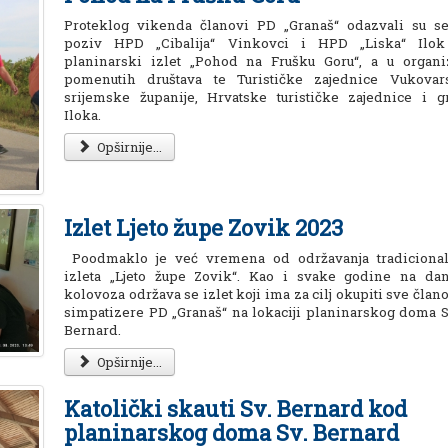
Proteklog vikenda članovi PD „Granaš“ odazvali su s
poziv HPD „Cibalija“ Vinkovci i HPD „Liska“ Ilo
planinarski izlet „Pohod na Frušku Goru“, a u organiz
pomenutih društava te Turističke zajednice Vukovar
srijemske županije, Hrvatske turističke zajednice i g
Iloka.
Opširnije...
Izlet Ljeto župe Zovik 2023
Poodmaklo je već vremena od održavanja tradiciona
izleta „Ljeto župe Zovik“. Kao i svake godine na dan
kolovoza održava se izlet koji ima za cilj okupiti sve člano
simpatizere PD „Granaš“ na lokaciji planinarskog doma S
Bernard.
Opširnije...
Katolički skauti Sv. Bernard kod
planinarskog doma Sv. Bernard