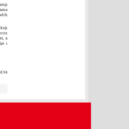
kamp
jama
adih
koji
kroz
i, a
je i
od 34