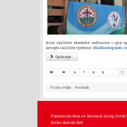
kroz različite skautske radionice i igre u
usvojiti različite vještine. (
Nadbiskupijski ce
Opširnije...
6
7
8
9
...
11
Vi ste ovdje:
Početak
Planinarski dom sv. Bernard, Gornji Zovik
Brčko distrikt BiH