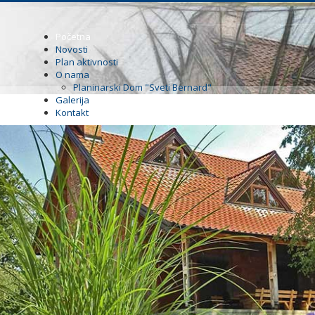
Početna
Novosti
Plan aktivnosti
O nama
Planinarski Dom "Sveti Bernard"
Galerija
Kontakt