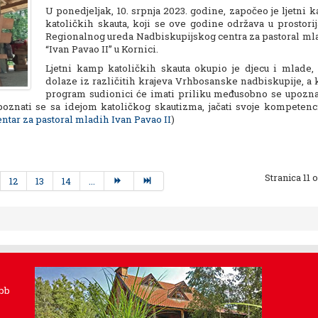
U ponedjeljak, 10. srpnja 2023. godine, započeo je ljetni 
katoličkih skauta, koji se ove godine održava u prostori
Regionalnog ureda Nadbiskupijskog centra za pastoral ml
“Ivan Pavao II” u Kornici.
Ljetni kamp katoličkih skauta okupio je djecu i mlade, 
dolaze iz različitih krajeva Vrhbosanske nadbiskupije, a 
program sudionici će imati priliku međusobno se upoznat
poznati se sa idejom katoličkog skautizma, jačati svoje kompetenci
ntar za pastoral mladih Ivan Pavao II
)
Stranica 11 
12
13
14
...
 bb