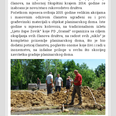
članova, na izbornoj Skupštini krajem 2014. godine re
izabrano je novo/staro rukovodstvo društva.
Početkom mjeseca svibnja 2015. godine velikim akcijama
i masovnim odzivom članstva ugrađeni su i prvi
građevinski materijali u objekat planinarskog doma. Iste
godine u mjesecu kolovozu, na tradicionalnom izletu
„Ljeto župe Zovik“ koje PD „Granaš“ organizira sa ciljem
okupljanja svih članova društva, na radost svih „niklo“ je
kompletno prizemlje planinarskog doma, što je bio
dodatni poticaj članstvu, poglavito onome koje živi i radi u
inozemstvu, na izdašne priloge u svrhu što skorijeg
završetka gradnje planinarskog doma.