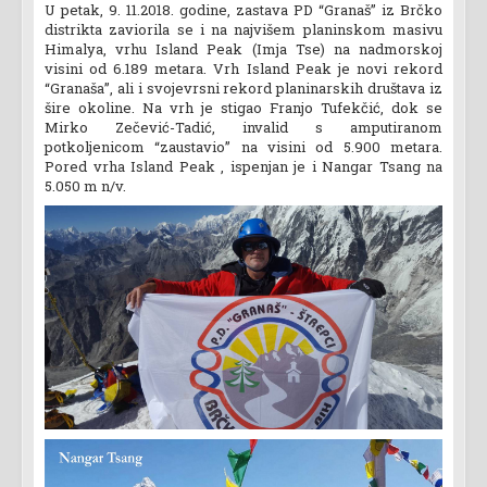
U petak, 9. 11.2018. godine, zastava PD “Granaš” iz Brčko
distrikta zaviorila se i na najvišem planinskom masivu
Himalya, vrhu Island Peak (Imja Tse) na nadmorskoj
visini od 6.189 metara. Vrh Island Peak je novi rekord
“Granaša”, ali i svojevrsni rekord planinarskih društava iz
šire okoline. Na vrh je stigao Franjo Tufekčić, dok se
Mirko Zečević-Tadić, invalid s amputiranom
potkoljenicom “zaustavio” na visini od 5.900 metara.
Pored vrha Island Peak , ispenjan je i Nangar Tsang na
5.050 m n/v.