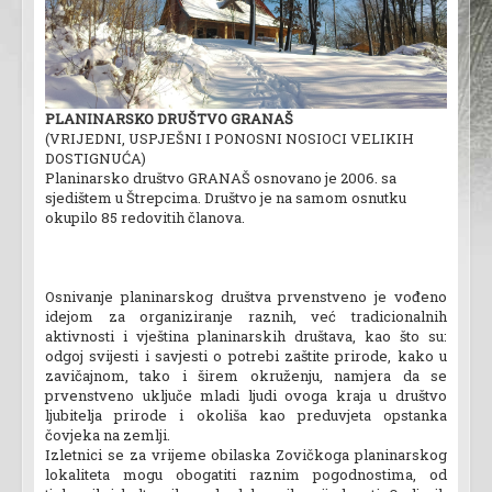
PLANINARSKO DRUŠTVO GRANAŠ
(VRIJEDNI, USPJEŠNI I PONOSNI NOSIOCI VELIKIH
DOSTIGNUĆA)
Planinarsko društvo GRANAŠ osnovano je 2006. sa
sjedištem u Štrepcima. Društvo je na samom osnutku
okupilo 85 redovitih članova.
Osnivanje planinarskog društva prvenstveno je vođeno
idejom za organiziranje raznih, već tradicionalnih
aktivnosti i vještina planinarskih društava, kao što su:
odgoj svijesti i savjesti o potrebi zaštite prirode, kako u
zavičajnom, tako i širem okruženju, namjera da se
prvenstveno uključe mladi ljudi ovoga kraja u društvo
ljubitelja prirode i okoliša kao preduvjeta opstanka
čovjeka na zemlji.
Izletnici se za vrijeme obilaska Zovičkoga planinarskog
lokaliteta mogu obogatiti raznim pogodnostima, od