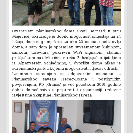
Otvaranjem planinarskog doma Sveti Bernard, u srcu
Majevice, okruženje je dobilo mogućnost smještaja na 24
ležaja, dodatnog smještaja za oko 20 osoba u potkrovlju
doma, a sam dom je opremljen suvremenom kuhinjom,
šankom, tuševima, pokriven WiFi signalom, stalnim
priključkom na električnu mrežu. Zahvaljujući prijateljima
iz Alpenverein Schladming, u dvorištu doma nikao je
adrenalinski park u kojemu mogu uživati i djeca i odrasli.
Iznimnom suradnjom sa odgovornim osobama iz
Planinarskog saveza Heceg-Bosne i postignutim
povjerenjem, PD „Granaš“ je već početkom 2019. godine
dobio domaćinstvo u pripremi i organizaciji redovne
izvještajne Skupštine Planinarskog saveza.