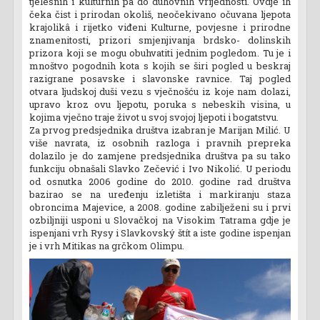
tjelesnih i kulturnih pa do duhovnih vrijednosti. Ovdje ih
čeka čist i prirodan okoliš, neočekivano očuvana ljepota
krajolikâ i rijetko viđeni Kulturne, povjesne i prirodne
znamenitosti, prizori smjenjivanja brdsko- dolinskih
prizora koji se mogu obuhvatiti jednim pogledom. Tu je i
mnoštvo pogodnih kota s kojih se širi pogled u beskraj
razigrane posavske i slavonske ravnice. Taj pogled
otvara ljudskoj duši vezu s vječnošću iz koje nam dolazi,
upravo kroz ovu ljepotu, poruka s nebeskih visina, u
kojima vječno traje život u svoj svojoj ljepoti i bogatstvu.
Za prvog predsjednika društva izabran je Marijan Milić. U
više navrata, iz osobnih razloga i pravnih prepreka
dolazilo je do zamjene predsjednika društva pa su tako
funkciju obnašali Slavko Zečević i Ivo Nikolić. U periodu
od osnutka 2006 godine do 2010. godine rad društva
bazirao se na uređenju izletišta i markiranju staza
obroncima Majevice, a 2008. godine zabilježeni su i prvi
ozbiljniji usponi u Slovačkoj na Visokim Tatrama gdje je
ispenjani vrh Rysy i Slavkovský štít a iste godine ispenjan
je i vrh Mitikas na grčkom Olimpu.