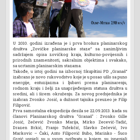
U 2010. godini izrađena je i prva brošura planinarskog
društva „Zovičke planinarske staze“ sa zanimljivim
sadržajem opisa zovičkog kraja, kulturno-povijesnih i
prirodnih znamenitosti, sakralnim objektima i svakako,
sa ucrtanim planinarskim stazama.
Takođe, u istoj godini na izbornoj Skupštini PD „Granaš“
izabrano je novo rukovodstvo koje je u posao ušlo sa puno
energije, entuzijazma i ljubavi prema planinarenju,
rodnom kraju i želji za unaprijeđenjem statusa društva u
sredini, ali i širem okruženju. Za novog predsjednika je
izabran Zvonko Josić, a dužnost tajnika preuzeo je Filip
Filipović.
Prva samostalna ekspedicija desila se 22.09.2013. kada su
članovi Planinarskog društva "Granaš" : Zvonko Gille
Josić, Zečević Zvonko Marija, Mirko Zecević-Tadić,
Drazen Brkić, Franjo Tufekčić, Slavko Zečević, Ivo
Markovic – Čaki, Anto Filipović Bubo, Marinko - Šuco
Grgić uspjeli su u svom pothvatu u kojem su ispenjali