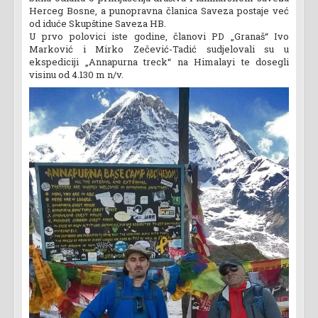
Herceg Bosne, a punopravna članica Saveza postaje već
od iduće Skupštine Saveza HB.
U prvo polovici iste godine, članovi PD „Granaš“ Ivo
Marković i Mirko Zečević-Tadić sudjelovali su u
ekspediciji „Annapurna treck“ na Himalayi te dosegli
visinu od 4.130 m n/v.