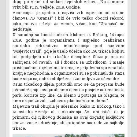
drugi po visini od sedam svjetskih vrhova. Na samome
vrhu bili su 15. veljače. 2019. Godine.
Aconcagua je ujedno i najviši vrh ispenjan od strane
članova PD “Granaš” i biti će vrlo teško oboriti rekord,
iako motiva i želje za većim, višim kod “Granaša” ne
nedostaje.
U suradnji sa biciklističkim klubom iz Brčkog, 14.rujna
2019. godine je organizirana i uspješno realizirana
sportsko rekreativna manifestacija pod nazivom
“Majevica trail”, gdje je uzelo učešća oko 150 trkača koji su
bili podijeljeni u tri trkačke discipline. Staza je bila na
sačinjena od ravnih, ali i dionica sa uzbrdicom, i manje
pristupačnim dijelovima terena, te je tjelesna sprema bila
krajnje neophodna, a organizatori su se pobrinuli da staza
bude sigurna, dobro obilježena i zanimljiva za učesnike.
Osim trkačkog dijela, potrudili smo se da program bude
još sadržajniji i osigurali smo djeci da posjete adrenalinski
park, koriste zip line, da idemo u potragu za blagom, te
smo organizovali i zabavu u planinarskom domu”.
Majevica trail okupila je učesnike kako iz Brčkog, tako i
iz ostatka zemlje ali i okruženja. Svi oni ističu da je
primarni cilj njihovog dolaska na ovaj događaj isključivo
upoznavanje i druženje, ali i prigodne nagrade za najbolje
trkače.