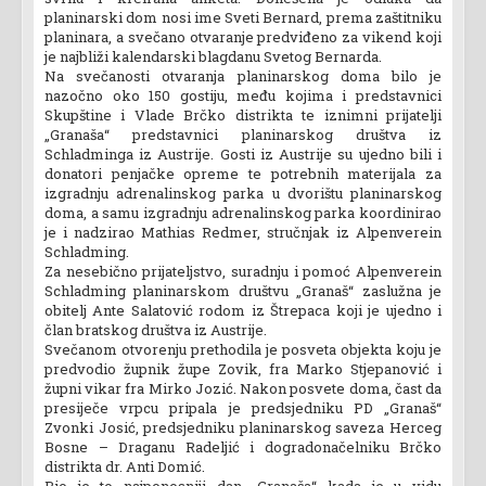
planinarski dom nosi ime Sveti Bernard, prema zaštitniku
planinara, a svečano otvaranje predviđeno za vikend koji
je najbliži kalendarski blagdanu Svetog Bernarda.
Na svečanosti otvaranja planinarskog doma bilo je
nazočno oko 150 gostiju, među kojima i predstavnici
Skupštine i Vlade Brčko distrikta te iznimni prijatelji
„Granaša“ predstavnici planinarskog društva iz
Schladminga iz Austrije. Gosti iz Austrije su ujedno bili i
donatori penjačke opreme te potrebnih materijala za
izgradnju adrenalinskog parka u dvorištu planinarskog
doma, a samu izgradnju adrenalinskog parka koordinirao
je i nadzirao Mathias Redmer, stručnjak iz Alpenverein
Schladming.
Za nesebično prijateljstvo, suradnju i pomoć Alpenverein
Schladming planinarskom društvu „Granaš“ zaslužna je
obitelj Ante Salatović rodom iz Štrepaca koji je ujedno i
član bratskog društva iz Austrije.
Svečanom otvorenju prethodila je posveta objekta koju je
predvodio župnik župe Zovik, fra Marko Stjepanović i
župni vikar fra Mirko Jozić. Nakon posvete doma, čast da
presiječe vrpcu pripala je predsjedniku PD „Granaš“
Zvonki Josić, predsjedniku planinarskog saveza Herceg
Bosne – Draganu Radeljić i dogradonačelniku Brčko
distrikta dr. Anti Domić.