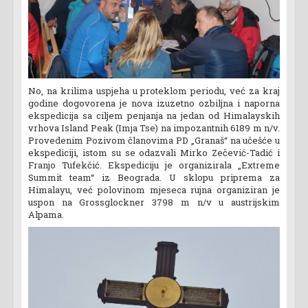
No, na krilima uspjeha u proteklom periodu, već za kraj
godine dogovorena je nova izuzetno ozbiljna i naporna
ekspedicija sa ciljem penjanja na jedan od Himalayskih
vrhova Island Peak (Imja Tse) na impozantnih 6189 m n/v.
Provedenim Pozivom članovima PD „Granaš“ na učešće u
ekspediciji, istom su se odazvali Mirko Zečević-Tadić i
Franjo Tufekčić. Ekspediciju je organizirala „Extreme
Summit team“ iz Beograda. U sklopu priprema za
Himalayu, već polovinom mjeseca rujna organiziran je
uspon na Grossglockner 3798 m n/v u austrijskim
Alpama.