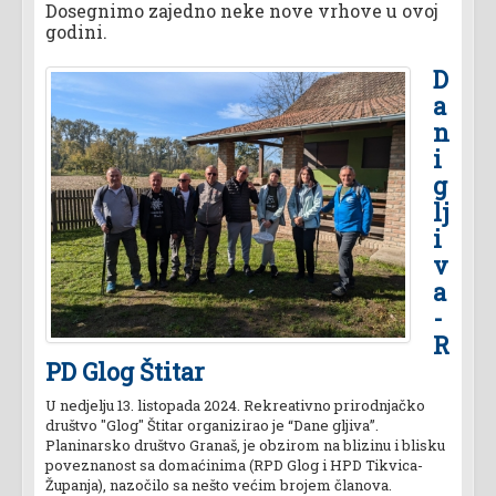
Dosegnimo zajedno neke nove vrhove u ovoj
godini.
D
a
n
i
g
lj
i
v
a
-
R
PD Glog Štitar
U nedjelju 13. listopada 2024. Rekreativno prirodnjačko
društvo "Glog" Štitar organizirao je “Dane gljiva”.
Planinarsko društvo Granaš, je obzirom na blizinu i blisku
poveznanost sa domaćinima (RPD Glog i HPD Tikvica-
Županja), nazočilo sa nešto većim brojem članova.