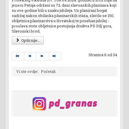
Proteklog vikenda (07. i 08.09.2024. godine) u srcu Dilja na
jezeru Petnja održani su 72. dani slavonskih planinara koji
su ove godine bili u znaku jubileja. Uz planirani bogat
sadržaj nakon obilaska planinarskih staza, slavilo se 150.
obljetnica planinarstva u Hrvatskoj te poseban jubilej -
proslava stote obljetnice postojanja društva PD Dilj gora,
Slavonski brod.
Opširnije...
Stranica 6 od 34
Vi ste ovdje:
Početak