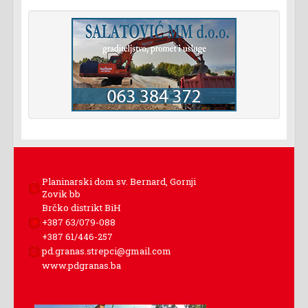
Planinarski dom sv. Bernard, Gornji
Zovik bb
Brčko distrikt BiH
+387 63/079-088
+387 61/446-257
pd.granas.strepci@gmail.com
www.pdgranas.ba