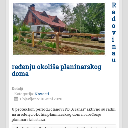
R
a
d
o
v
i
n
a
u
ređenju okoliša planinarskog
doma
Detalji
Kategorija:
Novosti
Objavljeno: 10 Juni 2020
U proteklom periodu članovi PD „Granaš“ aktivno su radili
na uređenju okoliša planinarskog doma i uređenju
planinarskih staza.