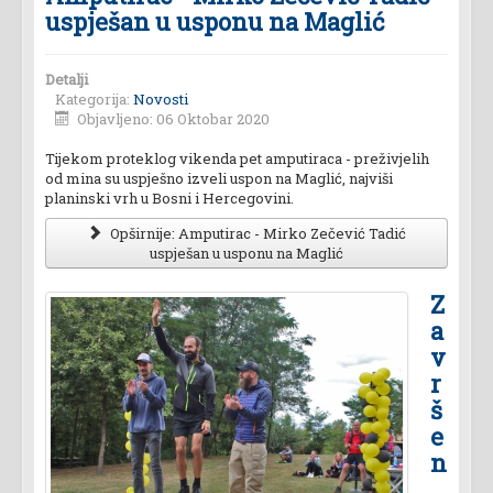
uspješan u usponu na Maglić
Detalji
Kategorija:
Novosti
Objavljeno: 06 Oktobar 2020
Tijekom proteklog vikenda pet amputiraca - preživjelih
od mina su uspješno izveli uspon na Maglić, najviši
planinski vrh u Bosni i Hercegovini.
Opširnije: Amputirac - Mirko Zečević Tadić
uspješan u usponu na Maglić
Z
a
v
r
š
e
n