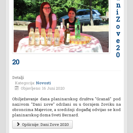
n
i
Z
o
v
e
2
0
20
Detalji
Kategorija:
Novosti
Objavljeno: 16 Juni 2020
Obilježavanje dana planinarskog društva "Granaš" pod
nazivom "Dani zove" održani su u Gornjem Zoviku na
obroncima Majevice, a središnji događaj odvijao se kod
planinarskog doma Sveti Bernard.
Opširnije: Dani Zove 2020