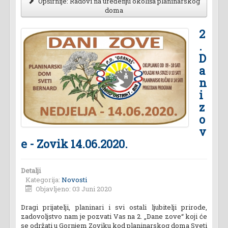
Opširnije: Radovi na uređenju okoliša planinarskog
doma
2
.
D
a
n
i
z
o
v
e - Zovik 14.06.2020.
Detalji
Kategorija:
Novosti
Objavljeno: 03 Juni 2020
Dragi prijatelji, planinari i svi ostali ljubitelji prirode,
zadovoljstvo nam je pozvati Vas na 2. „Dane zove“ koji će
se održati u Gornjem Zoviku kod planinarskog doma Sveti