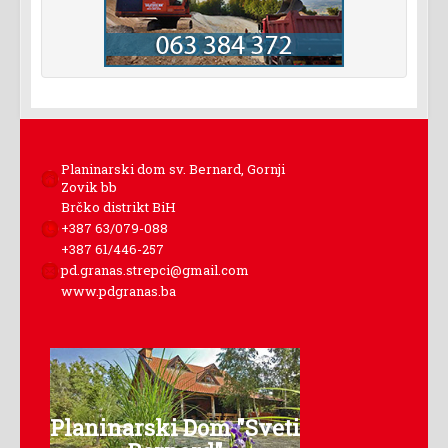
Planinarski dom sv. Bernard, Gornji
Zovik bb
Brčko distrikt BiH
+387 63/079-088
+387 61/446-257
pd.granas.strepci@gmail.com
www.pdgranas.ba
Planinarski Dom "Sveti