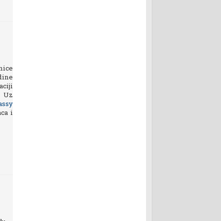
nice
dine
ciji
. Uz
assy
ca i