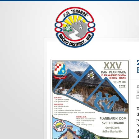
D
K
U
d
p
“
d
d