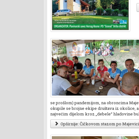
se prošlom) pandemijom, na obroncima Majevi
okupile se brojne ekipe društava iz okolice, al
najvećim dijelom kroz „debele“ hladovine bu
Opširnije: Čičkovom stazom po Majevici