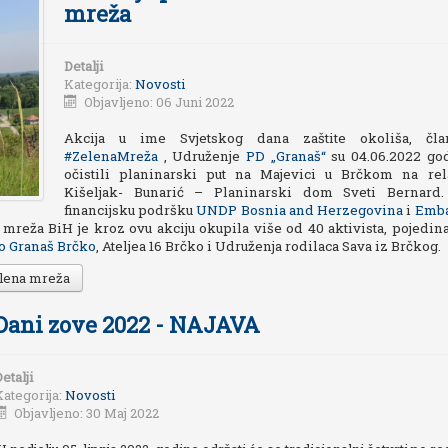
mreža
Detalji
Kategorija:
Novosti
Objavljeno: 06 Juni 2022
Akcija u ime Svjetskog dana zaštite okoliša, čla
#ZelenaMreža
, Udruženje
PD „Granaš“
su 04.06.2022 go
očistili planinarski put na Majevici u Brčkom na rela
Kišeljak- Bunarić – Planinarski dom Sveti Bernard
financijsku podršku
UNDP Bosnia and Herzegovina
i
Emb
mreža BiH je kroz ovu akciju okupila više od 40 aktivista, pojedina
o Granaš Brčko
, Ateljea 16 Brčko i Udruženja rodilaca Sava iz Brčkog.
Zelena mreža
Dani zove 2022 - NAJAVA
etalji
Kategorija:
Novosti
Objavljeno: 30 Maj 2022