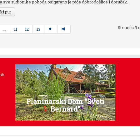
za sve sudionike pohoda osigurano je piće dobrodošlice i doručak.
ki put
Stranica 9 
...
11
12
13
 bb
Planinarski Dom "Sveti
Bernard"