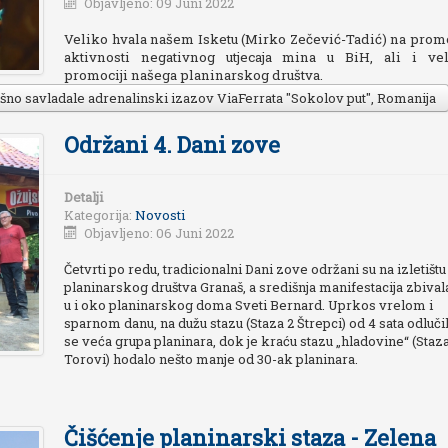
Objavljeno: 09 Juni 2022
Veliko hvala našem Isketu (Mirko Zečević-Tadić) na promo
aktivnosti negativnog utjecaja mina u BiH, ali i vel
promociji našega planinarskog društva.
šno savladale adrenalinski izazov ViaFerrata ''Sokolov put'', Romanija
Održani 4. Dani zove
Detalji
Kategorija:
Novosti
Objavljeno: 06 Juni 2022
Četvrti po redu, tradicionalni Dani zove održani su na izletištu
planinarskog društva Granaš, a središnja manifestacija zbival
u i oko planinarskog doma Sveti Bernard. Uprkos vrelom i
sparnom danu, na dužu stazu (Staza 2 Štrepci) od 4 sata odluči
se veća grupa planinara, dok je kraću stazu „hladovine“ (Staz
Torovi) hodalo nešto manje od 30-ak planinara.
Čišćenje planinarski staza - Zelena