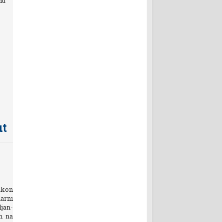
du
ut
akon
arni
jan-
h na