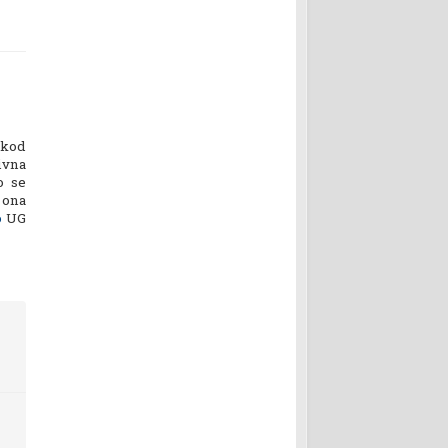
 kod
ivna
o se
 ona
o
UG