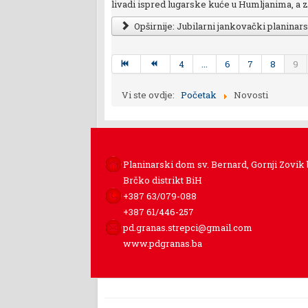
livadi ispred lugarske kuće u Humljanima, a 
Opširnije: Jubilarni jankovački planinars
4
...
6
7
8
9
Vi ste ovdje:
Početak
Novosti
Planinarski dom sv. Bernard, Gornji Zovik
Brčko distrikt BiH
+387 63/079-088
+387 61/446-257
pd.granas.strepci@gmail.com
www.pdgranas.ba