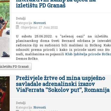
izletištu PD Granaš
Detalji
Kategorija:
Novosti
Objavljeno: 27 Juni 2022
U subotu 25.06.2022. u "zelenoj oazi" na izletištu
planinarskog doma Sveti Bernard održana je interakt
radionica čiji su sudionici bili mališani iz Brčkog. Kak
odnositi prema prirodi i kako iz prirode uzeti ono što
nudi, mališanima su pojasnili
Klub ljubitelja prirode Brčk
Demos Brčko.
izletištu PD Granaš
Preživjele žrtve od mina uspješno
savladale adrenalinski izazov
ViaFerrata ''Sokolov put'', Romanija
Detalji
Kategorija:
Novosti