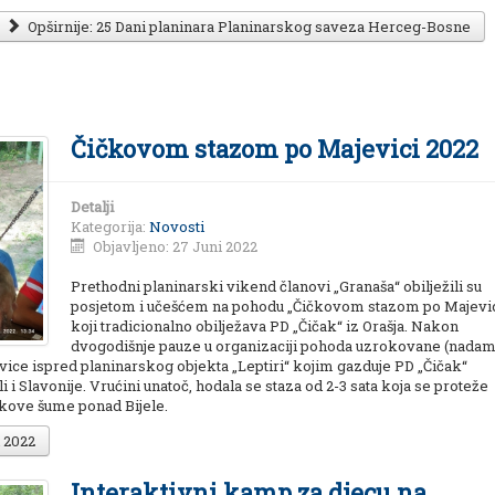
Opširnije: 25 Dani planinara Planinarskog saveza Herceg-Bosne
Čičkovom stazom po Majevici 2022
Detalji
Kategorija:
Novosti
Objavljeno: 27 Juni 2022
Prethodni planinarski vikend članovi „Granaša“ obilježili su
posjetom i učešćem na pohodu „Čičkovom stazom po Majevic
koji tradicionalno obilježava PD „Čičak“ iz Orašja. Nakon
dvogodišnje pauze u organizaciji pohoda uzrokovane (nada
ce ispred planinarskog objekta „Leptiri“ kojim gazduje PD „Čičak“
i i Slavonije. Vrućini unatoč, hodala se staza od 2-3 sata koja se proteže
kove šume ponad Bijele.
 2022
Interaktivni kamp za djecu na