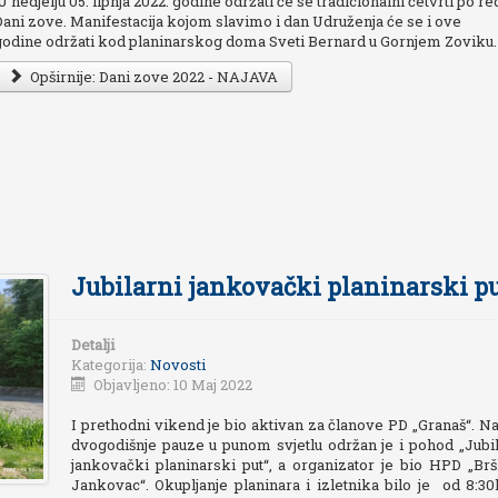
 nedjelju 05. lipnja 2022. godine održati će se tradicionalni četvrti po re
Dani zove. Manifestacija kojom slavimo i dan Udruženja će se i ove
godine održati kod planinarskog doma Sveti Bernard u Gornjem Zoviku.
Opširnije: Dani zove 2022 - NAJAVA
Jubilarni jankovački planinarski p
Detalji
Kategorija:
Novosti
Objavljeno: 10 Maj 2022
I prethodni vikend je bio aktivan za članove PD „Granaš“. N
dvogodišnje pauze u punom svjetlu održan je i pohod „Jubil
jankovački planinarski put“, a organizator je bio HPD „Bršl
Jankovac“. Okupljanje planinara i izletnika bilo je od 8:30