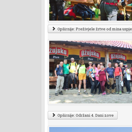
Opširnije: Preživjele žrtve od mina uspje
Opširnije: Održani 4. Dani zove