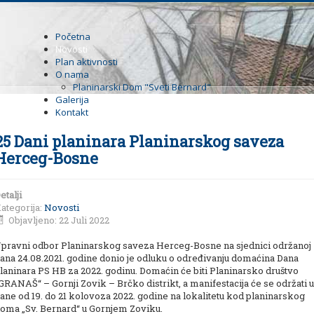
Početna
Novosti
Plan aktivnosti
O nama
Planinarski Dom "Sveti Bernard"
Galerija
Kontakt
25 Dani planinara Planinarskog saveza
Herceg-Bosne
etalji
ategorija:
Novosti
Objavljeno: 22 Juli 2022
pravni odbor Planinarskog saveza Herceg-Bosne na sjednici održanoj
ana 24.08.2021. godine donio je odluku o određivanju domaćina Dana
laninara PS HB za 2022. godinu. Domaćin će biti Planinarsko društvo
GRANAŠ“ – Gornji Zovik – Brčko distrikt, a manifestacija će se održati u
ane od 19. do 21 kolovoza 2022. godine na lokalitetu kod planinarskog
oma „Sv. Bernard“ u Gornjem Zoviku.