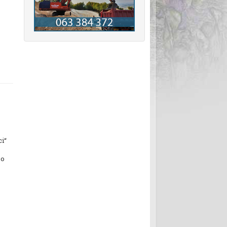
i“
mo