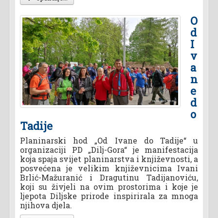
O
d
I
v
a
n
e
d
o
Tadije
Planinarski hod „Od Ivane do Tadije“ u
organizaciji PD „Dilj-Gora“ je manifestacija
koja spaja svijet planinarstva i književnosti, a
posvećena je velikim književnicima Ivani
Brlić-Mažuranić i Dragutinu Tadijanoviću,
koji su živjeli na ovim prostorima i koje je
ljepota Diljske prirode inspirirala za mnoga
njihova djela.