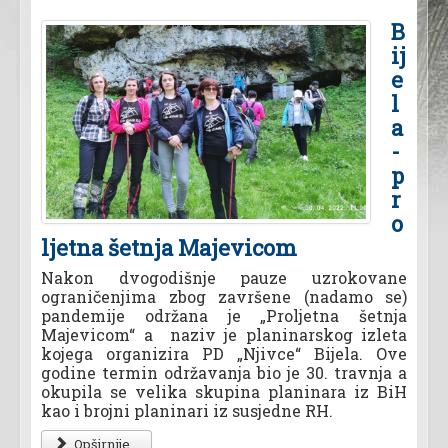
B
ij
e
l
a
-
p
r
o
ljetna šetnja Majevicom
Nakon dvogodišnje pauze uzrokovane
ograničenjima zbog završene (nadamo se)
pandemije održana je „Proljetna šetnja
Majevicom“ a naziv je planinarskog izleta
kojega organizira PD „Njivce“ Bijela. Ove
godine termin održavanja bio je 30. travnja a
okupila se velika skupina planinara iz BiH
kao i brojni planinari iz susjedne RH.
Opširnije...