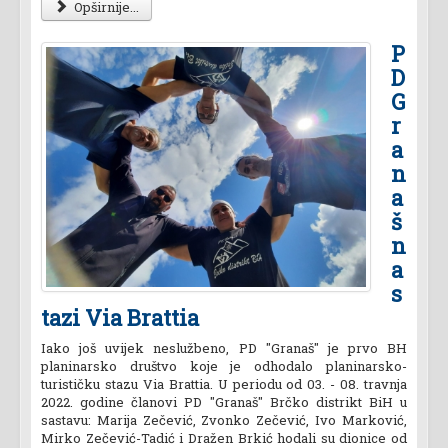
Opširnije...
P
D
G
r
a
n
a
š
n
a
s
tazi Via Brattia
Iako još uvijek neslužbeno, PD "Granaš" je prvo BH
planinarsko društvo koje je odhodalo planinarsko-
turističku stazu Via Brattia. U periodu od 03. - 08. travnja
2022. godine članovi PD "Granaš" Brčko distrikt BiH u
sastavu: Marija Zečević, Zvonko Zečević, Ivo Marković,
Mirko Zečević-Tadić i Dražen Brkić hodali su dionice od