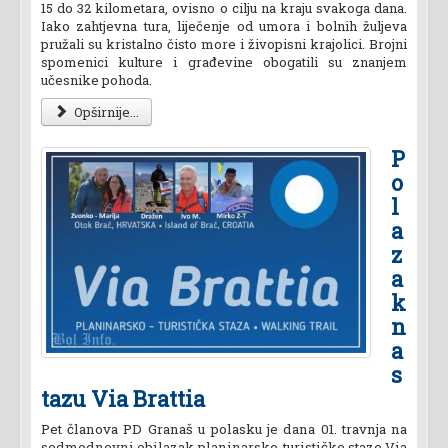
15 do 32 kilometara, ovisno o cilju na kraju svakoga dana.
Iako zahtjevna tura, liječenje od umora i bolnih žuljeva
pružali su kristalno čisto more i živopisni krajolici. Brojni
spomenici kulture i građevine obogatili su znanjem
učesnike pohoda.
Opširnije...
P
o
l
a
z
a
k
n
a
s
tazu Via Brattia
Pet članova PD Granaš u polasku je dana 01. travnja na
sedmodnevni obilazak planinarsko-turističke staze Via