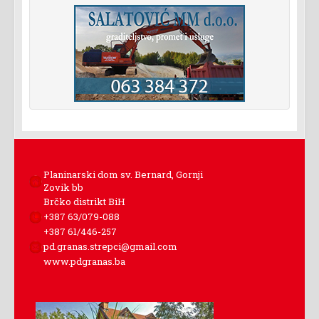
Planinarski dom sv. Bernard, Gornji
Zovik bb
Brčko distrikt BiH
+387 63/079-088
+387 61/446-257
pd.granas.strepci@gmail.com
www.pdgranas.ba