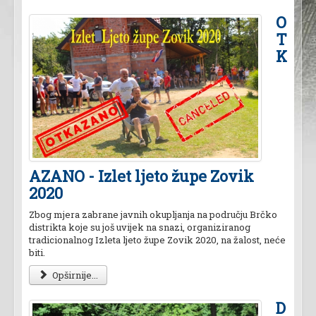
O
T
K
AZANO - Izlet ljeto župe Zovik
2020
Zbog mjera zabrane javnih okupljanja na području Brčko
distrikta koje su još uvijek na snazi, organiziranog
tradicionalnog Izleta ljeto župe Zovik 2020, na žalost, neće
biti.
Opširnije...
D