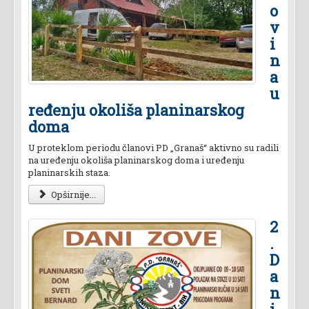
o
v
i
n
a
u
ređenju okoliša planinarskog
doma
U proteklom periodu članovi PD „Granaš“ aktivno su radili
na uređenju okoliša planinarskog doma i uređenju
planinarskih staza.
Opširnije...
2
.
D
a
n