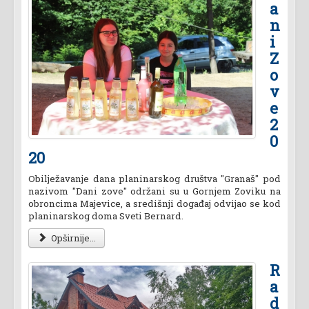
a
n
i
Z
o
v
e
2
0
20
Obilježavanje dana planinarskog društva "Granaš" pod
nazivom "Dani zove" održani su u Gornjem Zoviku na
obroncima Majevice, a središnji događaj odvijao se kod
planinarskog doma Sveti Bernard.
Opširnije...
R
a
d