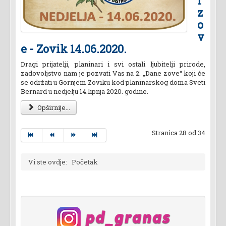
i
z
o
v
e - Zovik 14.06.2020.
Dragi prijatelji, planinari i svi ostali ljubitelji prirode,
zadovoljstvo nam je pozvati Vas na 2. „Dane zove“ koji će
se održati u Gornjem Zoviku kod planinarskog doma Sveti
Bernard u nedjelju 14.lipnja 2020. godine.
Opširnije...
Stranica 28 od 34
Vi ste ovdje:
Početak