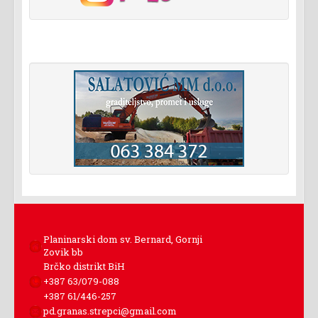
Planinarski dom sv. Bernard, Gornji
Zovik bb
Brčko distrikt BiH
+387 63/079-088
+387 61/446-257
pd.granas.strepci@gmail.com