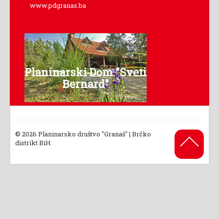
www.pdgranas.ba
Planinarski Dom "Sveti
Bernard"
© 2026 Planinarsko društvo "Granaš" | Brčko
Back to
distrikt BiH
Top