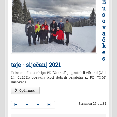
B
u
s
o
v
a
č
k
e
s
taje - siječanj 2021
Trinaestočlana ekipa PD "Granaš" je protekli vikend (23. i
24. 01.2021) boravila kod dobrih prijatelja iz PD "TIM"
Busovača.
Opširnije...
Stranica 26 od 34