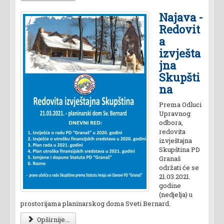
Najava -
Redovit
a
izvješta
jna
Skupšti
na
Prema Odluci
Upravnog
odbora,
redovita
izvještajna
Skupština PD
Granaš
održati će se
21.03.2021.
godine
(nedjelja) u
prostorijama planinarskog doma Sveti Bernard.
Opširnije...