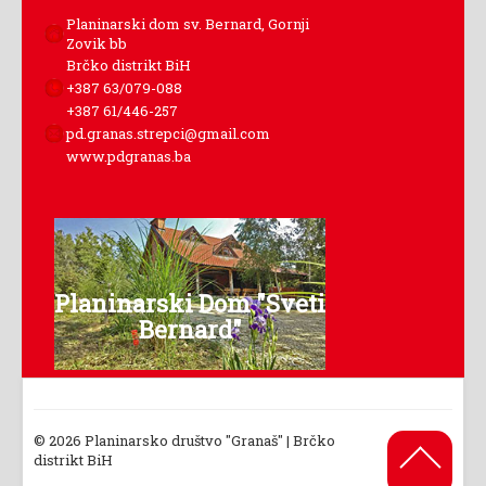
Planinarski dom sv. Bernard, Gornji
Zovik bb
Brčko distrikt BiH
+387 63/079-088
+387 61/446-257
pd.granas.strepci@gmail.com
www.pdgranas.ba
Planinarski Dom "Sveti
Bernard"
© 2026 Planinarsko društvo "Granaš" | Brčko
Back to
distrikt BiH
Top