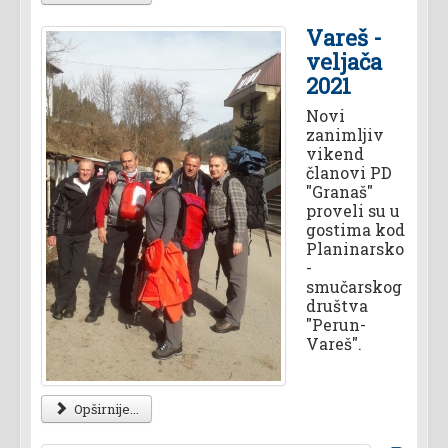
Vareš -
veljača
2021
Novi
zanimljiv
vikend
članovi PD
"Granaš"
proveli su u
gostima kod
Planinarsko
-
smučarskog
društva
"Perun-
Vareš".
Opširnije...