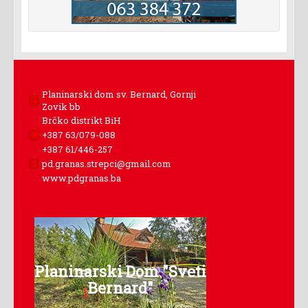
Planinarski dom sv. Bernard, Gornji
Zovik bb
Brčko distrikt BiH
+387 63/079-088
+387 61/446-257
pd.granas.strepci@gmail.com
www.pdgranas.ba
Planinarski Dom "Sveti
Bernard"