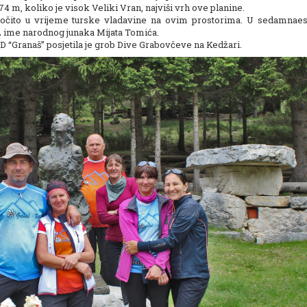
74 m, koliko je visok Veliki Vran, najviši vrh ove planine.
aročito u vrijeme turske vladavine na ovim prostorima. U sedamnae
z ime narodnog junaka Mijata Tomića.
 “Granaš” posjetila je grob Dive Grabovčeve na Kedžari.