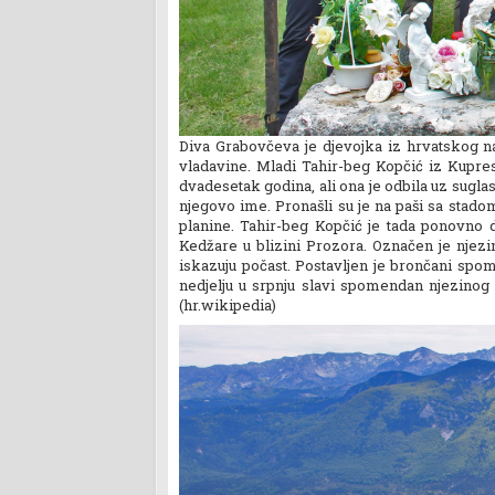
Diva Grabovčeva je djevojka iz hrvatskog nar
vladavine. Mladi Tahir-beg Kopčić iz Kupresa
dvadesetak godina, ali ona je odbila uz sugla
njegovo ime. Pronašli su je na paši sa stadom
planine. Tahir-beg Kopčić je tada ponovno 
Kedžare u blizini Prozora. Označen je njezi
iskazuju počast. Postavljen je brončani sp
nedjelju u srpnju slavi spomendan njezinog 
(hr.wikipedia)