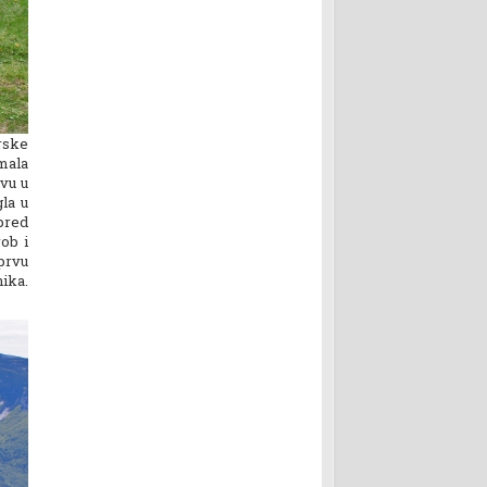
rske
mala
ivu u
gla u
pred
ob i
prvu
ika.