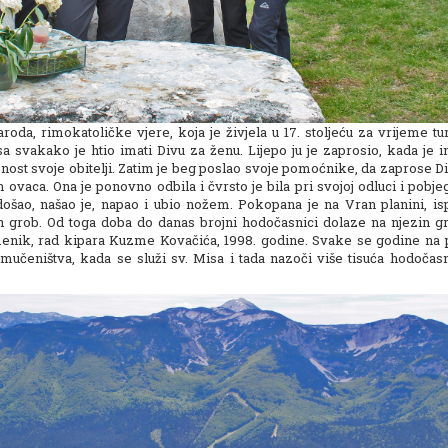
oda, rimokatoličke vjere, koja je živjela u 17. stoljeću za vrijeme tu
 svakako je htio imati Divu za ženu. Lijepo ju je zaprosio, kada je i
snost svoje obitelji. Zatim je beg poslao svoje pomoćnike, da zaprose D
 ovaca. Ona je ponovno odbila i čvrsto je bila pri svojoj odluci i pobje
došao, našao je, napao i ubio nožem. Pokopana je na Vran planini, is
n grob. Od toga doba do danas brojni hodočasnici dolaze na njezin gr
omenik, rad kipara Kuzme Kovačića, 1998. godine. Svake se godine na 
mučeništva, kada se služi sv. Misa i tada nazoči više tisuća hodočasn