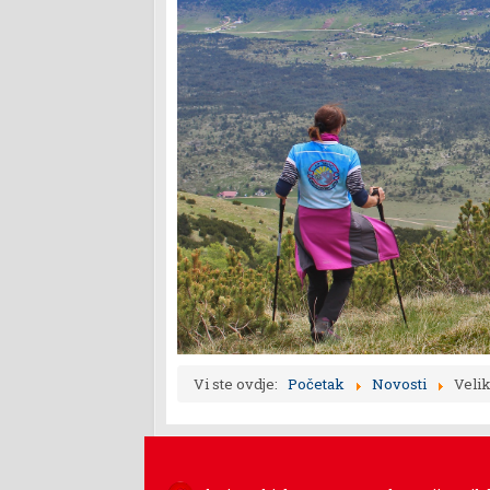
Vi ste ovdje:
Početak
Novosti
Velik