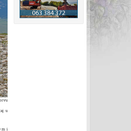
prvu
aj u
0 m i