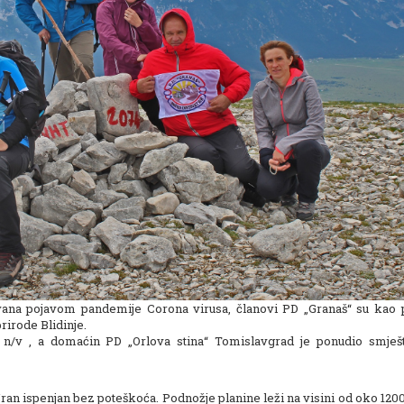
vana pojavom pandemije Corona virusa, članovi PD „Granaš“ su kao 
rirode Blidinje.
n/v , a domaćin PD „Orlova stina“ Tomislavgrad je ponudio smješt
 Vran ispenjan bez poteškoća. Podnožje planine leži na visini od oko 120