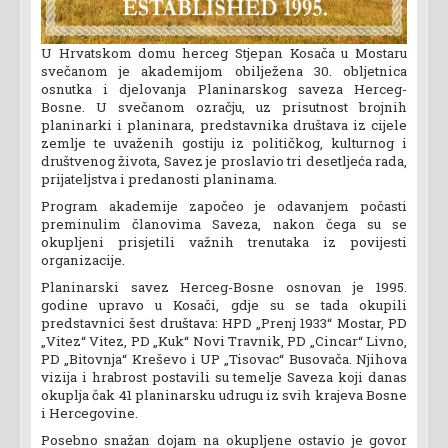
U Hrvatskom domu herceg Stjepan Kosača u Mostaru
svečanom je akademijom obilježena 30. obljetnica
osnutka i djelovanja Planinarskog saveza Herceg-
Bosne. U svečanom ozračju, uz prisutnost brojnih
planinarki i planinara, predstavnika društava iz cijele
zemlje te uvaženih gostiju iz političkog, kulturnog i
društvenog života, Savez je proslavio tri desetljeća rada,
prijateljstva i predanosti planinama.
Program akademije započeo je odavanjem počasti
preminulim članovima Saveza, nakon čega su se
okupljeni prisjetili važnih trenutaka iz povijesti
organizacije.
Planinarski savez Herceg-Bosne osnovan je 1995.
godine upravo u Kosači, gdje su se tada okupili
predstavnici šest društava: HPD „Prenj 1933“ Mostar, PD
„Vitez“ Vitez, PD „Kuk“ Novi Travnik, PD „Cincar“ Livno,
PD „Bitovnja“ Kreševo i UP „Tisovac“ Busovača. Njihova
vizija i hrabrost postavili su temelje Saveza koji danas
okuplja čak 41 planinarsku udrugu iz svih krajeva Bosne
i Hercegovine.
Posebno snažan dojam na okupljene ostavio je govor