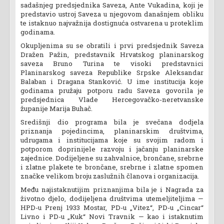
sadašnjeg predsjednika Saveza, Ante Vukadina, koji je
predstavio ustroj Saveza u njegovom današnjem obliku
te istaknuo najvažnija dostignuća ostvarena u proteklim
godinama.
Okupljenima su se obratili i prvi predsjednik Saveza
Dražen Pažin, predstavnik Hrvatskog planinarskog
saveza Bruno Turina te visoki predstavnici
Planinarskog saveza Republike Srpske Aleksandar
Balaban i Dragana Stanković. U ime institucija koje
godinama pružaju potporu radu Saveza govorila je
predsjednica Vlade Hercegovačko-neretvanske
županije Marija Buhač.
Središnji dio programa bila je svečana dodjela
priznanja pojedincima, planinarskim društvima,
udrugama i institucijama koje su svojim radom i
potporom doprinijele razvoju i jačanju planinarske
zajednice. Dodijeljene su zahvalnice, brončane, srebrne
i zlatne plakete te brončane, srebrne i zlatne spomen
značke velikom broju zaslužnih članova i organizacija.
Među najistaknutijim priznanjima bila je i Nagrada za
životno djelo, dodijeljena društvima utemeljiteljima —
HPD-u Prenj 1933 Mostar, PD-u „Vitez“, PD-u „Cincar“
Livno i PD-u „Kuk“ Novi Travnik — kao i istaknutim