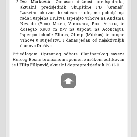
Ivo Marković
- Obnašao dužnost predsjednika,
aktualni predsjednik Skupštine PD "Granaš".
Izuzetno aktivan, kreativan u idejama poboljšanja
rada i uspjeha Društva. Ispenjao vrhove na Andama:
Nevado (Pico) Mateo, Vinicunca, Pico Austria, te
dosegao 5.900 m n/v na usponu na Aconcagua.
Ispenjao takođe Elbrus, Olimp (Mitikas) te brojne
vrhove u susjedstvu. I danas jedan od najaktivnijih
članova Društva.
Prijedlogom Upravnog odbora Planinarskog saveza
Herceg-Bosne brončanom spomen značkom odlikovan
je i
Filip Filipović
, aktualni doprepredsjednik PS H-B.