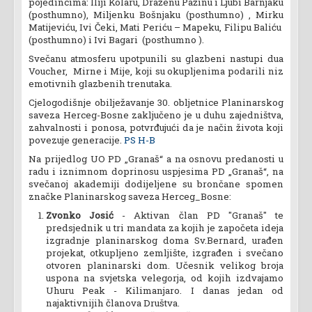
pojedincima: Iliji Kolaru, Draženu Pažinu i Ljubi Barnjaku
(posthumno), Miljenku Bošnjaku (posthumno) , Mirku
Matijeviću, Ivi Čeki, Mati Periću – Mapeku, Filipu Baliću
(posthumno) i Ivi Bagari (posthumno ).
Svečanu atmosferu upotpunili su glazbeni nastupi dua
Voucher, Mirne i Mije, koji su okupljenima podarili niz
emotivnih glazbenih trenutaka.
Cjelogodišnje obilježavanje 30. obljetnice Planinarskog
saveza Herceg-Bosne zaključeno je u duhu zajedništva,
zahvalnosti i ponosa, potvrđujući da je način života koji
povezuje generacije.
PS H-B
Na prijedlog UO PD „Granaš“ a na osnovu predanosti u
radu i iznimnom doprinosu uspjesima PD „Granaš“, na
svečanoj akademiji dodijeljene su brončane spomen
značke Planinarskog saveza Herceg_Bosne:
Zvonko Josić
- Aktivan član PD "Granaš" te
predsjednik u tri mandata za kojih je započeta ideja
izgradnje planinarskog doma Sv.Bernard, urađen
projekat, otkupljeno zemljište, izgrađen i svečano
otvoren planinarski dom. Učesnik velikog broja
uspona na svjetska velegorja, od kojih izdvajamo
Uhuru Peak - Kilimanjaro. I danas jedan od
najaktivnijih članova Društva.