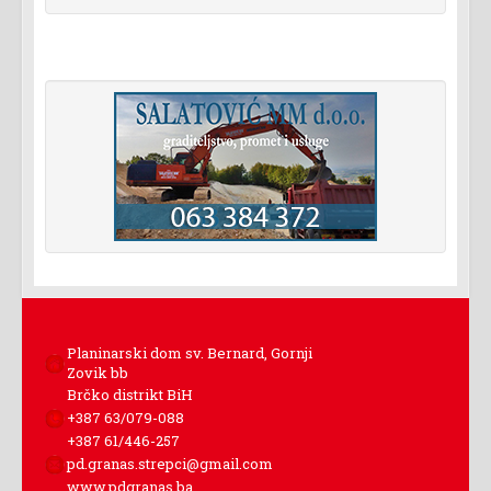
Planinarski dom sv. Bernard, Gornji
Zovik bb
Brčko distrikt BiH
+387 63/079-088
+387 61/446-257
pd.granas.strepci@gmail.com
www.pdgranas.ba