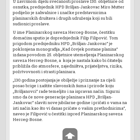
U završnom dijelu svečanosti proslave 130. obljetnice od
osnutka, predsjednik HPD Bršljan-Jankovac Miro Mutter
podijelio je zahvalnice i značke predstavnicima
planinarskih društava i drugih udruženja koji su bili
sudionici proslave.
U ime Planinarskog saveza Herceg-Bosne, čestitku
domaćinu uputio je dopredsjednik Filip Filipović. Tom
prigodom predsjedniku HPD „Bršljan-Jankovac“ je
poklonjena monografija „Kad čovjek postane planina“
izdana povodom 25. obljetnice utemeljenja Planinarskog
saveza Herceg-Bosne, a koja je nastala kako bi čitatelju
približila dio atmosfere, zajedništva, prijateljstva, rizika,
požrtvovnosti i strasti planinara.
„130.godina postojanja je obilježje i priznanje za cijeli
posao brige i zaštite slavonskih šuma i prirode koju
„Bršljanovci“ rade temeljito i na ispravan način. Sigurni
smo da će nove generacije planinara HPD „Bršljan-
Jankovac“ slaviti nove jubilarne godine i pričati o vama na
isti način kao što vi danas pričate o vašim prethodnicima“,
naveo je Filipović u čestitki ispred Planinarskog saveza
Herceg-Bosne.