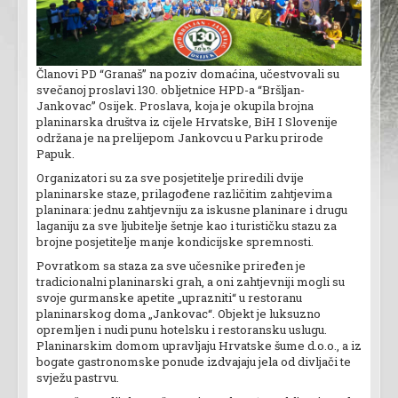
Članovi PD “Granaš” na poziv domaćina, učestvovali su
svečanoj proslavi 130. obljetnice HPD-a “Bršljan-
Jankovac” Osijek. Proslava, koja je okupila brojna
planinarska društva iz cijele Hrvatske, BiH I Slovenije
održana je na prelijepom Jankovcu u Parku prirode
Papuk.
Organizatori su za sve posjetitelje priredili dvije
planinarske staze, prilagođene različitim zahtjevima
planinara: jednu zahtjevniju za iskusne planinare i drugu
laganiju za sve ljubitelje šetnje kao i turističku stazu za
brojne posjetitelje manje kondicijske spremnosti.
Povratkom sa staza za sve učesnike priređen je
tradicionalni planinarski grah, a oni zahtjevniji mogli su
svoje gurmanske apetite „uprazniti“ u restoranu
planinarskog doma „Jankovac“. Objekt je luksuzno
opremljen i nudi punu hotelsku i restoransku uslugu.
Planinarskim domom upravljaju Hrvatske šume d.o.o., a iz
bogate gastronomske ponude izdvajaju jela od divljači te
svježu pastrvu.