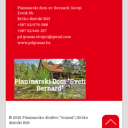
Planinarski dom sv. Bernard, Gornji
Zovik bb
Brčko distrikt BiH
+387 63/079-088
+387 61/446-257
pd.granas.strepci@gmail.com
www.pdgranas.ba
Planinarski Dom "Sveti
Bernard"
© 2026 Planinarsko društvo "Granaš" | Brčko
Back to
distrikt BiH
Top