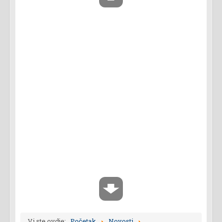
Vi ste ovdje:
Početak
Novosti