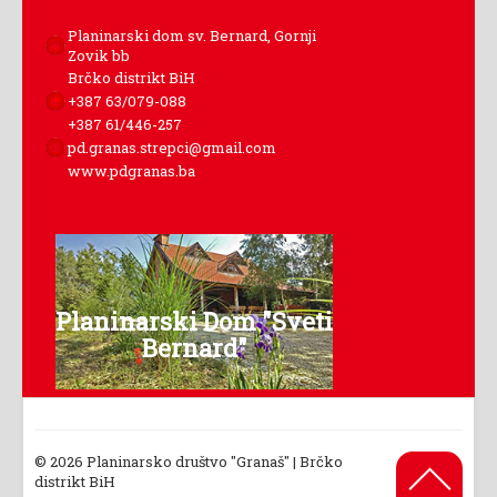
Planinarski dom sv. Bernard, Gornji
Zovik bb
Brčko distrikt BiH
+387 63/079-088
+387 61/446-257
pd.granas.strepci@gmail.com
www.pdgranas.ba
Planinarski Dom "Sveti
Bernard"
© 2026 Planinarsko društvo "Granaš" | Brčko
Back to
distrikt BiH
Top