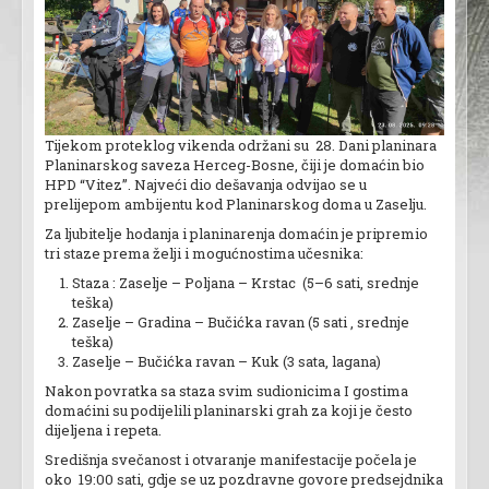
Tijekom proteklog vikenda održani su 28. Dani planinara
Planinarskog saveza Herceg-Bosne, čiji je domaćin bio
HPD “Vitez”. Najveći dio dešavanja odvijao se u
prelijepom ambijentu kod Planinarskog doma u Zaselju.
Za ljubitelje hodanja i planinarenja domaćin je pripremio
tri staze prema želji i mogućnostima učesnika:
Staza : Zaselje – Poljana – Krstac (5–6 sati, srednje
teška)
Zaselje – Gradina – Bučićka ravan (5 sati , srednje
teška)
Zaselje – Bučićka ravan – Kuk (3 sata, lagana)
Nakon povratka sa staza svim sudionicima I gostima
domaćini su podijelili planinarski grah za koji je često
dijeljena i repeta.
Središnja svečanost i otvaranje manifestacije počela je
oko 19:00 sati, gdje se uz pozdravne govore predsejdnika