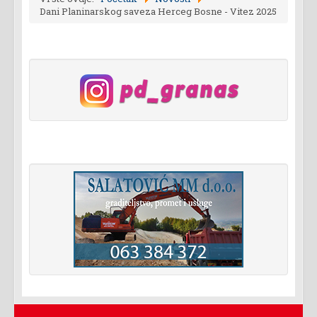
Dani Planinarskog saveza Herceg Bosne - Vitez 2025