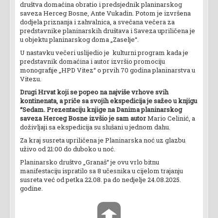
društva domaćina obratio i predsjednik planinarskog
saveza Herceg Bosne, Ante Vukadin. Potom je izvršena
dodjela priznanja i zahvalnica, a svečana večera za
predstavnike planinarskih društava i Saveza upriličena je
u objektu planinarskog doma „Zaselje“.
U nastavku večeri uslijedio je kulturni program kada je
predstavnik domaćina i autor izvršio promociju
monografije „HPD Vitez“ o prvih 70 godina planinarstva u
Vitezu.
Drugi Hrvat koji se popeo na najviše vrhove svih
kontinenata, a priče sa svojih ekspedicija je sažeo u knjigu
“Sedam. Prezentaciju knjige na Danima planinarskog
saveza Herceg Bosne izvšio je sam autor
Mario Celinić, a
doživljaji sa ekspedicija su slušani u jednom dahu.
Za kraj susreta upriličena je Planinarska noć uz glazbu
uživo od 21:00 do duboko u noć.
Planinarsko društvo „Granaš“ je ovu vrlo bitnu
manifestaciju ispratilo sa 8 učesnika u cijelom trajanju
susreta već od petka 22.08. pa do nedjelje 24.08.2025.
godine.