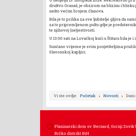
U nedjelju 13. listopada 2024. Rekreativno pri
društvo Granaš, je obzirom na blizinu i blis
nešto većim brojem članova.
Bila je to prilika za sve ljubitelje gljiva da s
za to pripremljenom pultu gdje je predstavni
te njihovoj (ne)jestivosti.
U 13:00 sati na Lovačkoj kući u Štitaru bila je i 
Sunčano vrijeme je svim posjetiteljima pružil
Slavonskoj kapljici.
Vi ste ovdje:
Početak
Novosti
Dani 
Planinarski dom sv. Bernard, Gornji Zovik
Brčko distrikt BiH