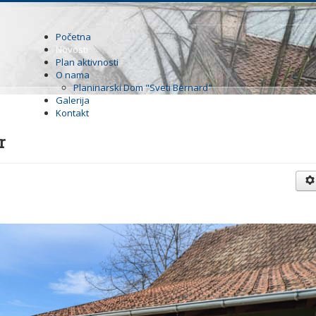
Početna
Novosti
Plan aktivnosti
O nama
Planinarski Dom "Sveti Bernard"
Galerija
Kontakt
r