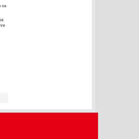
o sa
na
ive