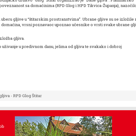
rodnjačko društvo "Glog" Štitar organizirao je “Dane gljiva”. Planinarsko
ku poveznanost sa domaćinima (RPD Glog i HPD Tikvica-Županja), nazočil
ami uberu gljive u “štitarskim prostranstvima”. Ubrane gljive su se izložile 
k domaćina, vrsni poznavaoc upoznao učesnike o vrsti svake ubrane glj
izložba gljiva.
o uživanje u predivnom danu, jelima od gljiva te svakako i dobroj
gljiva - RPD Glog Štitar
 bb