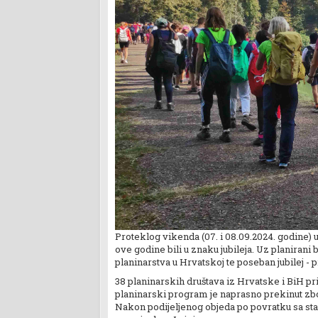
Proteklog vikenda (07. i 08.09.2024. godine) u 
ove godine bili u znaku jubileja. Uz planirani 
planinarstva u Hrvatskoj te poseban jubilej - p
38 planinarskih društava iz Hrvatske i BiH pri
planinarski program je naprasno prekinut zbo
Nakon podijeljenog objeda po povratku sa st