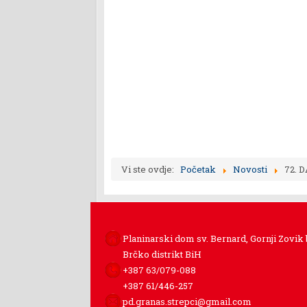
Vi ste ovdje:
Početak
Novosti
72. 
Planinarski dom sv. Bernard, Gornji Zovik
Brčko distrikt BiH
+387 63/079-088
+387 61/446-257
pd.granas.strepci@gmail.com