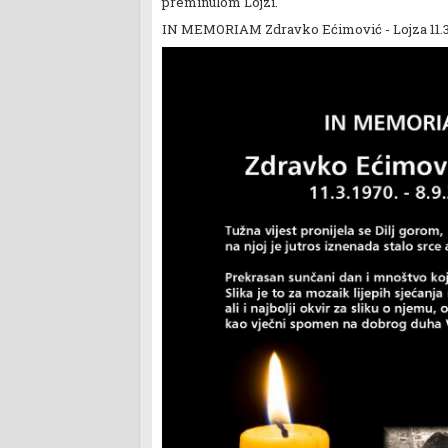
preminulom Lojzi.
IN MEMORIAM Zdravko Ećimović - Lojza 11.3.1