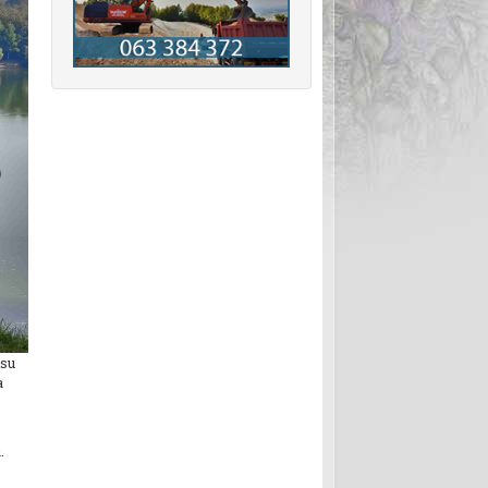
 su
a
.