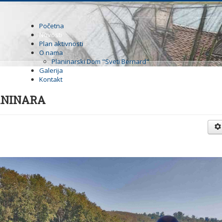
Početna
Novosti
Plan aktivnosti
O nama
Planinarski Dom "Sveti Bernard"
Galerija
Kontakt
LANINARA