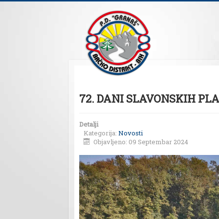
72. DANI SLAVONSKIH P
Detalji
Kategorija:
Novosti
Objavljeno: 09 Septembar 2024