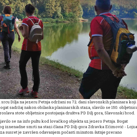
srcu Dilja na jezeru Petnja održani su 72. dani slavonskih planinara koji
bogat sadržaj nakon obilaska planinarskih staza, slavilo se 150. obljetnic
roslava stote obljetnice postojanja društva PD Dilj gora, Slavonski brod.
javilo se na info pultu kod lovačkog objekta uz jezero Petnja. Bogat
g iznenadne smrti na stazi člana PD Dilj-gora Zdravka Ećimović - Lojza
aza susret je završen odavanjem počasti minutom šutnje prerano