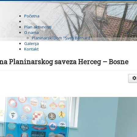
Početna
Novosti
Plan aktivnosti
O nama
Planinarski Dom "Sveti Bernard"
Galerija
Kontakt
na Planinarskog saveza Herceg – Bosne