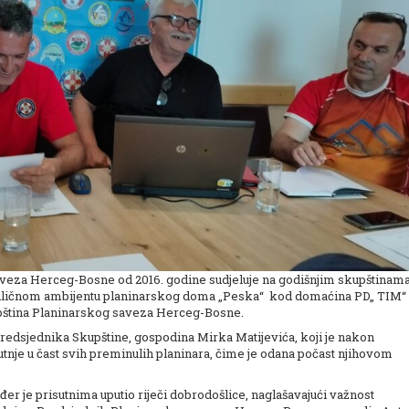
aveza Herceg-Bosne od 2016. godine sudjeluje na godišnjim skupštinama
u idiličnom ambijentu planinarskog doma „Peska“ kod domaćina PD„ TIM“
kupština Planinarskog saveza Herceg-Bosne.
edsjednika Skupštine, gospodina Mirka Matijevića, koji je nakon
tnje u čast svih preminulih planinara, čime je odana počast njihovom
r je prisutnima uputio riječi dobrodošlice, naglašavajući važnost