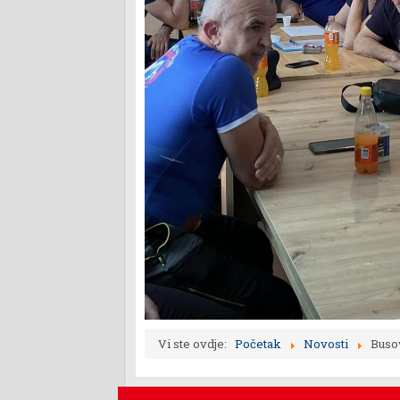
Vi ste ovdje:
Početak
Novosti
Buso