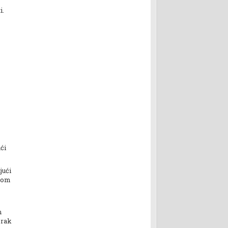
i.
ći
jući
osom
m
orak