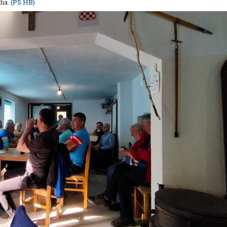
eha.
(PS HB)