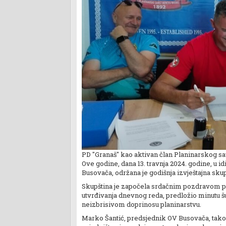
PD "Granaš" kao aktivan član Planinarskog s
Ove godine, dana 13. travnja 2024. godine, 
Busovača, održana je godišnja izvještajna s
Skupština je započela srdačnim pozdravom pr
utvrđivanja dnevnog reda, predložio minutu šu
neizbrisivom doprinosu planinarstvu.
Marko Šantić, predsjednik OV Busovača, takođe