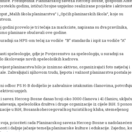
ajednice. Predsjednik Planinarskog saveza Herceg-Bosne, gospodin Ante
roteklu godinu, ističući brojne uspješno realizirane projekte i aktivnost
put „Malih škola planinarstva“ i „Općih planinarskih škola“, koje su
nstvom.
godini provelo je tri tečaja za markciste, napisana su dva pravilnika,
e smo planinare obučavali ove godine.
uradnji sa HPS-om tečaj za vodiče “B” standarda i ispit za vodiče “A”
sti speleologije, gdje je Povjerenstvo za speleologiju, u suradnji sa
lo školovanje novih speleoloških kadrova.
jest planinarstva bilo je iznimno aktivno, organizirajući foto natječaj i
le. Zahvaljujući njihovom trudu, ljepota i važnost planinarstva postala je
ni odbor PS H-B dodijelio je zahvalnice istaknutim članovima, potvrđuju
ektivni uspjeh.
i savez Herceg-Bosne danas broji oko 3000 članova i 41 članicu, uključu
pašavanja, speleološka društva i druge organizacije iz cijele BiH. S pon
nizacije u BiH, Bosanskohercegovačkog turističkog kluba, utemeljenog
azvoja, prioriteti rada Planinarskog saveza Herceg-Bosne u nadolazeće
osti i daljnje jačanje temelja planinarske kulture i edukacije. Zajedno, k