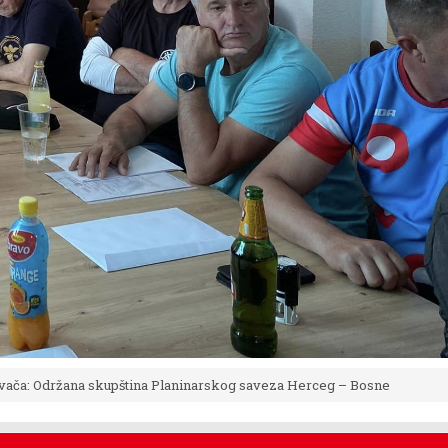
vača: Održana skupština Planinarskog saveza Herceg – Bosne