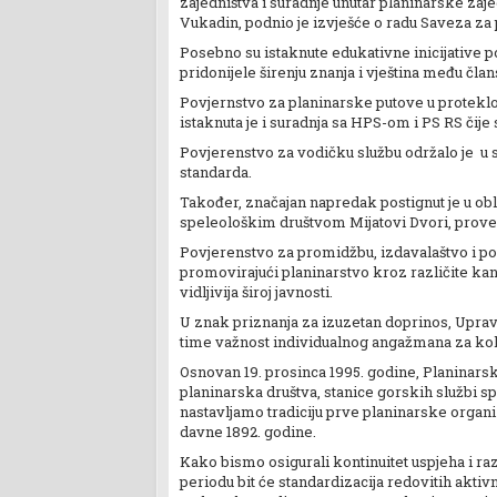
zajedništva i suradnje unutar planinarske z
Vukadin, podnio je izvješće o radu Saveza za p
Posebno su istaknute edukativne inicijative po
pridonijele širenju znanja i vještina među čla
Povjernstvo za planinarske putove u protekloj 
istaknuta je i suradnja sa HPS-om i PS RS čij
Povjerenstvo za vodičku službu održalo je u s
standarda.
Također, značajan napredak postignut je u obla
speleološkim društvom Mijatovi Dvori, prove
Povjerenstvo za promidžbu, izdavalaštvo i povi
promovirajući planinarstvo kroz različite kana
vidljivija široj javnosti.
U znak priznanja za izuzetan doprinos, Uprav
time važnost individualnog angažmana za kol
Osnovan 19. prosinca 1995. godine, Planinarsk
planinarska društva, stanice gorskih službi s
nastavljamo tradiciju prve planinarske orga
davne 1892. godine.
Kako bismo osigurali kontinuitet uspjeha i r
periodu bit će standardizacija redovitih aktivn