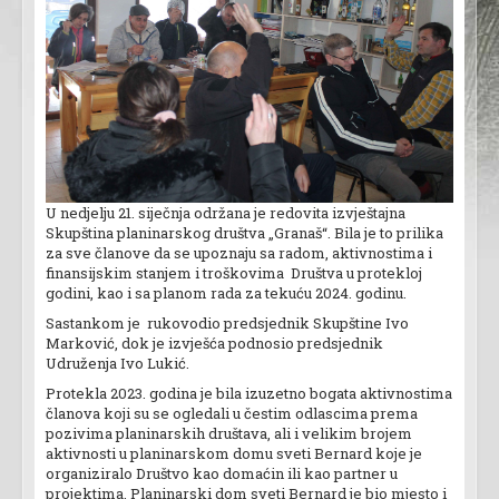
U nedjelju 21. siječnja održana je redovita izvještajna
Skupština planinarskog društva „Granaš“. Bila je to prilika
za sve članove da se upoznaju sa radom, aktivnostima i
finansijskim stanjem i troškovima Društva u protekloj
godini, kao i sa planom rada za tekuću 2024. godinu.
Sastankom je rukovodio predsjednik Skupštine Ivo
Marković, dok je izvješća podnosio predsjednik
Udruženja Ivo Lukić.
Protekla 2023. godina je bila izuzetno bogata aktivnostima
članova koji su se ogledali u čestim odlascima prema
pozivima planinarskih društava, ali i velikim brojem
aktivnosti u planinarskom domu sveti Bernard koje je
organiziralo Društvo kao domaćin ili kao partner u
projektima. Planinarski dom sveti Bernard je bio mjesto i