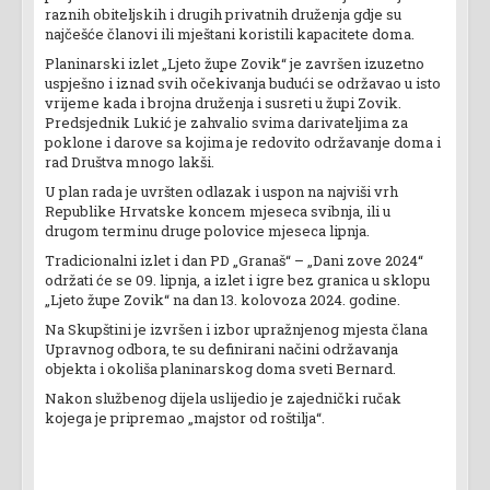
raznih obiteljskih i drugih privatnih druženja gdje su
najčešće članovi ili mještani koristili kapacitete doma.
Planinarski izlet „Ljeto župe Zovik“ je završen izuzetno
uspješno i iznad svih očekivanja budući se održavao u isto
vrijeme kada i brojna druženja i susreti u župi Zovik.
Predsjednik Lukić je zahvalio svima darivateljima za
poklone i darove sa kojima je redovito održavanje doma i
rad Društva mnogo lakši.
U plan rada je uvršten odlazak i uspon na najviši vrh
Republike Hrvatske koncem mjeseca svibnja, ili u
drugom terminu druge polovice mjeseca lipnja.
Tradicionalni izlet i dan PD „Granaš“ – „Dani zove 2024“
održati će se 09. lipnja, a izlet i igre bez granica u sklopu
„Ljeto župe Zovik“ na dan 13. kolovoza 2024. godine.
Na Skupštini je izvršen i izbor upražnjenog mjesta člana
Upravnog odbora, te su definirani načini održavanja
objekta i okoliša planinarskog doma sveti Bernard.
Nakon službenog dijela uslijedio je zajednički ručak
kojega je pripremao „majstor od roštilja“.