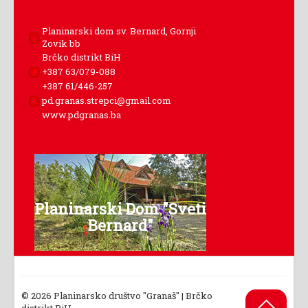
Planinarski dom sv. Bernard, Gornji
Zovik bb
Brčko distrikt BiH
+387 63/079-088
+387 61/446-257
pd.granas.strepci@gmail.com
www.pdgranas.ba
Planinarski Dom "Sveti
Bernard"
© 2026 Planinarsko društvo "Granaš" | Brčko
Back to
distrikt BiH