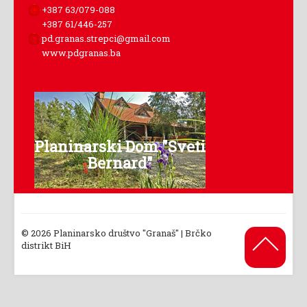
+387 63/079-088
+387 61/446-257
pd.granas.strepci@gmail.com
www.pdgranas.ba
Planinarski Dom "Sveti
Bernard"
© 2026 Planinarsko društvo "Granaš" | Brčko
Back to
distrikt BiH
Top