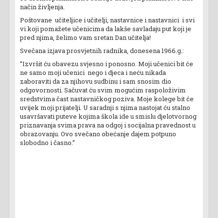
način življenja.
Poštovane učiteljice i učitelji, nastavnice i nastavnici i svi
vi koji pomažete učenicima da lakše savladaju put koji je
pred njima, želimo vam sretan Dan učitelja!
Svečana izjava prosvjetnih radnika, donesena 1966.g.:
”Izvršit ću obavezu svjesno i ponosno. Moji učenici bit će
ne samo moji učenici nego i djeca i neću nikada
zaboraviti da za njihovu sudbinu i sam snosim dio
odgovornosti. Sačuvat ću svim mogućim raspoloživim
sredstvima čast nastavničkog poziva. Moje kolege bit će
uvijek moji prijatelji. U saradnji s njima nastojat ću stalno
usavršavati puteve kojima škola ide u smislu djelotvornog
priznavanja svima prava na odgoj i socijalna pravednost u
obrazovanju. Ovo svečano obećanje dajem potpuno
slobodno i časno.”