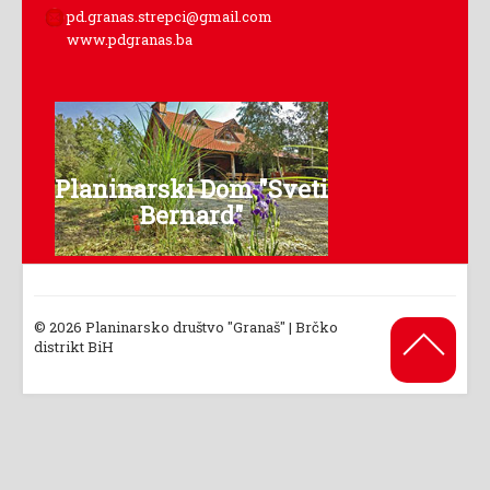
pd.granas.strepci@gmail.com
www.pdgranas.ba
Planinarski Dom "Sveti
Bernard"
© 2026 Planinarsko društvo "Granaš" | Brčko
Back to
distrikt BiH
Top