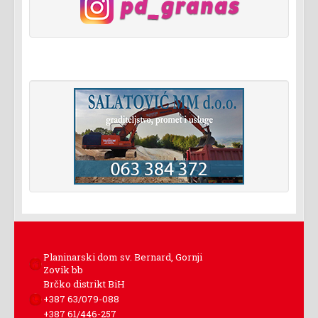
Planinarski dom sv. Bernard, Gornji
Zovik bb
Brčko distrikt BiH
+387 63/079-088
+387 61/446-257